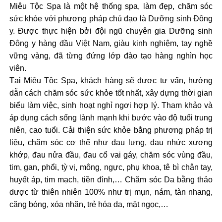
Miêu Tộc Spa là một hệ thống spa, làm đẹp, chăm sóc
sức khỏe với phương pháp chủ đạo là Dưỡng sinh Đông
y. Được thực hiện bởi đội ngũ chuyên gia Dưỡng sinh
Đông y hàng đầu Việt Nam, giàu kinh nghiệm, tay nghề
vững vàng, đã từng đứng lớp đào tạo hàng nghìn học
viên.
Tại Miêu Tộc Spa, khách hàng sẽ được tư vấn, hướng
dẫn cách chăm sóc sức khỏe tốt nhất, xây dựng thời gian
biểu làm việc, sinh hoạt nghỉ ngơi hợp lý. Tham khảo và
áp dụng cách sống lành mạnh khi bước vào độ tuổi trung
niên, cao tuổi. Cải thiện sức khỏe bằng phương pháp trị
liệu, chăm sóc cơ thể như đau lưng, đau nhức xương
khớp, đau nửa đầu, đau cổ vai gáy, chăm sóc vùng đầu,
tim, gan, phổi, tỳ vị, mông, ngực, phụ khoa, tê bì chân tay,
huyết áp, tim mạch, tiền đình,… Chăm sóc Da bằng thảo
dược từ thiên nhiên 100% như trị mụn, nám, tàn nhang,
căng bóng, xóa nhăn, trẻ hóa da, mặt ngọc,…