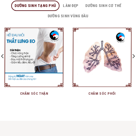
DƯỠNG SINH TẠNG PHỦ
LÀM ĐẸP
DƯỠNG SINH CƠ THỂ
DƯỠNG SINH VÙNG ĐẦU
CHĂM SÓC THẬN
CHĂM SÓC PHỔI