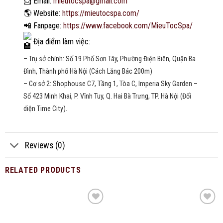
📩
Email:
mieutocspa@gmail.com
🌎
Website:
https://mieutocspa.com/
📲
Fanpage:
https://www.facebook.com/MieuTocSpa/
Địa điểm làm việc:
– Trụ sở chính: Số 19 Phố Sơn Tây, Phường Điện Biên, Quận Ba
Đình, Thành phố Hà Nội (Cách Lăng Bác 200m)
– Cơ sở 2: Shophouse C7, Tầng 1, Tòa C, Imperia Sky Garden –
Số 423 Minh Khai, P. Vĩnh Tuy, Q. Hai Bà Trưng, TP. Hà Nội (Đối
diện Time City).
Reviews (0)
RELATED PRODUCTS