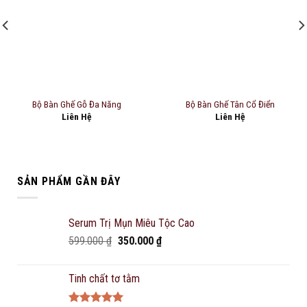
Add to
Add to
wishlist
wishlist
Bộ Bàn Ghế Gỗ Đa Năng
Bộ Bàn Ghế Tân Cổ Điển
Liên Hệ
Liên Hệ
SẢN PHẨM GẦN ĐÂY
Serum Trị Mụn Miêu Tộc Cao
Original
Current
599.000
₫
350.000
₫
price
price
was:
is:
Tinh chất tơ tằm
599.000 ₫.
350.000 ₫.