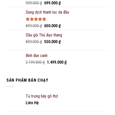
Rated
5.00
Original
Current
999.000
₫
699.000
₫
out of 5
price
price
Dung dịch thanh lọc da đầu
was:
is:
999.000 ₫.
699.000 ₫.
Rated
5.00
Original
Current
899.000
₫
650.000
₫
out of 5
price
price
Dầu gội Thủ đạo thang
was:
is:
Original
Current
899.000
₫
899.000 ₫.
550.000
₫
650.000 ₫.
price
price
was:
is:
Bình đun canh
899.000 ₫.
550.000 ₫.
Original
Current
2.199.000
₫
1.499.000
₫
price
price
was:
is:
2.199.000 ₫.
1.499.000 ₫.
SẢN PHẨM BÁN CHẠY
Tủ trưng bày gỗ thịt
Liên Hệ