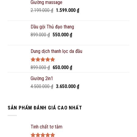
Giường massage
Original
Current
2.199.000
₫
1.599.000
₫
price
price
was:
is:
Dầu gội Thủ đạo thang
2.199.000 ₫.
1.599.000 ₫.
Original
Current
899.000
₫
550.000
₫
price
price
was:
is:
Dung dịch thanh lọc da đầu
899.000 ₫.
550.000 ₫.
Rated
5.00
Original
Current
899.000
₫
650.000
₫
out of 5
price
price
Giường 2in1
was:
is:
Original
Current
4.500.000
₫
899.000 ₫.
3.650.000
650.000 ₫.
₫
price
price
was:
is:
4.500.000 ₫.
3.650.000 ₫.
SẢN PHẨM ĐÁNH GIÁ CAO NHẤT
Tinh chất tơ tằm