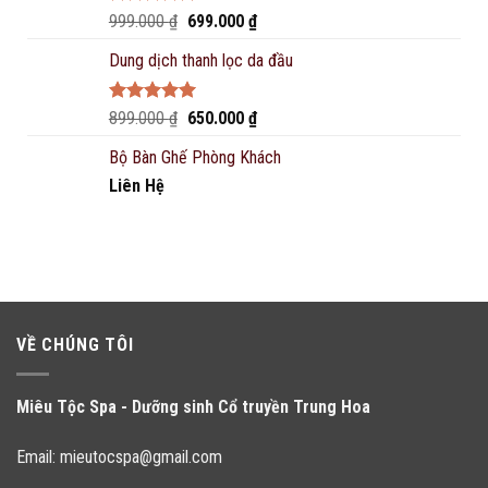
Rated
5.00
Original
Current
999.000
₫
699.000
₫
out of 5
price
price
Dung dịch thanh lọc da đầu
was:
is:
999.000 ₫.
699.000 ₫.
Rated
5.00
Original
Current
899.000
₫
650.000
₫
out of 5
price
price
Bộ Bàn Ghế Phòng Khách
was:
is:
Liên Hệ
899.000 ₫.
650.000 ₫.
VỀ CHÚNG TÔI
Miêu Tộc Spa - Dưỡng sinh Cổ truyền Trung Hoa
Email:
mieutocspa@gmail.com