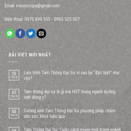
Email:
mieutocspa@gmail.com
Điện thoại:
0975 694 555
-
0965 525 007
BÀI VIẾT MỚI NHẤT
Liệu trình Tam Thông Đại Sư vì sao lại “đặc biệt” như
25
Th10
vậy?
Tam thông đại sư là gì mà HOT trong ngành dưỡng
07
Th10
sinh đông y?
Dưỡng sinh Tam Thông Đại Sư phương pháp chăm
05
Th10
sóc sức khoẻ hiệu quả
Tam Thông Đại Sư: Cuộc cách mạng mới trong ngành
04