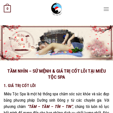
Skip
0
to
content
TẦM NHÌN – SỨ MỆNH & GIÁ TRỊ CỐT LÕI TẠI MIÊU
TỘC SPA
1. GIÁ TRỊ CỐT LÕI
Miêu Tộc Spa là một hệ thống spa chăm sóc sức khỏe và sắc đẹp
bằng phương pháp Dưỡng sinh Đông y từ các chuyên gia. Với
phương châm
“TÂM – TẦM – TÍN – TIN”
, chúng tôi luôn nỗ lực
hết mình để mang đến cho bạn những dịch vụ chất lượng nhất. Độc