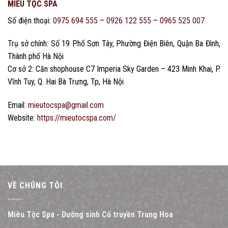
MIÊU TỘC SPA
Số điện thoại:
0975 694 555
–
0926 122 555
–
0965 525 007
Trụ sở chính: Số 19 Phố Sơn Tây, Phường Điện Biên, Quận Ba Đình,
Thành phố Hà Nội
Cơ sở 2: Căn shophouse C7 Imperia Sky Garden – 423 Minh Khai, P.
Vĩnh Tuy, Q. Hai Bà Trưng, Tp, Hà Nội
Email:
mieutocspa@gmail.com
Website:
https://mieutocspa.com/
VỀ CHÚNG TÔI
Miêu Tộc Spa - Dưỡng sinh Cổ truyền Trung Hoa