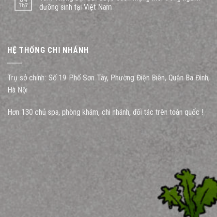
Th7
dưỡng sinh tại Việt Nam
HỆ THỐNG CHI NHÁNH
Trụ sở chính: Số 19 Phố Sơn Tây, Phường Điện Biên, Quận Ba Đình,
Hà Nội
Hơn 130 chủ spa, phòng khám, chi nhánh, đối tác trên toàn quốc !