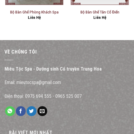
Bộ Bàn Ghế Phòng Khách Spa
Bộ Bàn Ghế Tân Cổ Điển
Liên Hệ
Liên Hệ
VỀ CHÚNG TÔI
Miêu Tộc Spa - Dưỡng sinh Cổ truyền Trung Hoa
Email:
mieutocspa@gmail.com
Điện thoại:
0975 694 555
-
0965 525 007
BÀI VIẾT MỚI NHẤT