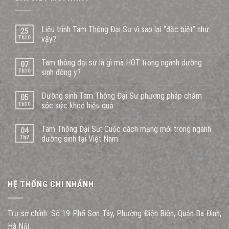
Liệu trình Tam Thông Đại Sư vì sao lại “đặc biệt” như
25
Th10
vậy?
Tam thông đại sư là gì mà HOT trong ngành dưỡng
07
Th10
sinh đông y?
Dưỡng sinh Tam Thông Đại Sư phương pháp chăm
05
Th10
sóc sức khoẻ hiệu quả
Tam Thông Đại Sư: Cuộc cách mạng mới trong ngành
04
Th7
dưỡng sinh tại Việt Nam
HỆ THỐNG CHI NHÁNH
Trụ sở chính: Số 19 Phố Sơn Tây, Phường Điện Biên, Quận Ba Đình,
Hà Nội