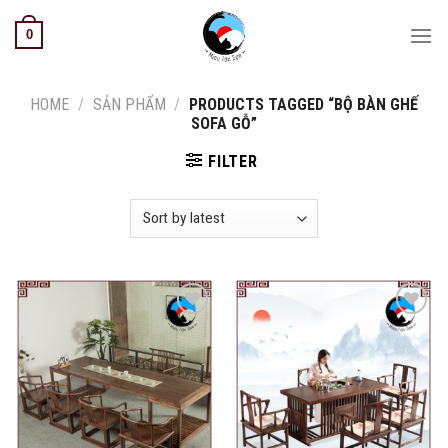
Skip
0
to
content
HOME
/
SẢN PHẨM
/
PRODUCTS TAGGED “BỘ BÀN GHẾ
SOFA GỖ”
FILTER
Add to
Add to
wishlist
wishlist