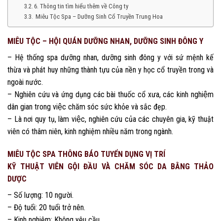
6. Thông tin tìm hiểu thêm về Công ty
Miêu Tộc Spa – Dưỡng Sinh Cổ Truyền Trung Hoa
MIÊU TỘC – HỘI QUÁN DƯỠNG NHAN, DƯỠNG SINH ĐÔNG Y
– Hệ thống spa dưỡng nhan, dưỡng sinh đông y với sứ mệnh kế
thừa và phát huy những thành tựu của nền y học cổ truyền trong và
ngoài nước.
– Nghiên cứu và ứng dụng các bài thuốc cổ xưa, các kinh nghiệm
dân gian trong việc chăm sóc sức khỏe và sắc đẹp.
– Là nơi quy tụ, làm việc, nghiên cứu của các chuyên gia, kỹ thuật
viên có thâm niên, kinh nghiệm nhiều năm trong ngành.
MIÊU TỘC SPA THÔNG BÁO TUYỂN DỤNG VỊ TRÍ
KỸ THUẬT VIÊN GỘI ĐẦU VÀ CHĂM SÓC DA BẰNG THẢO
DƯỢC
– Số lượng: 10 người.
– Độ tuổi: 20 tuổi trở nên.
– Kinh nghiệm: Không yêu cầu.