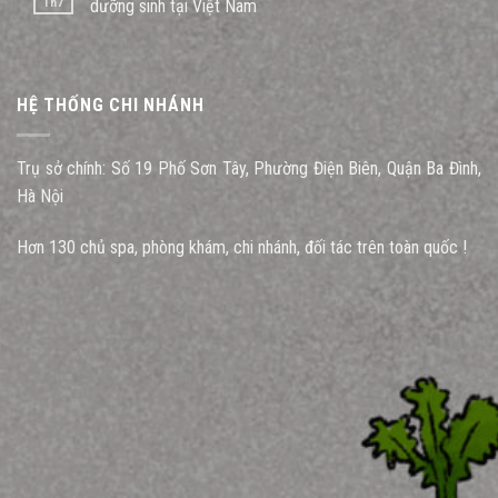
Th7
dưỡng sinh tại Việt Nam
HỆ THỐNG CHI NHÁNH
Trụ sở chính: Số 19 Phố Sơn Tây, Phường Điện Biên, Quận Ba Đình,
Hà Nội
Hơn 130 chủ spa, phòng khám, chi nhánh, đối tác trên toàn quốc !