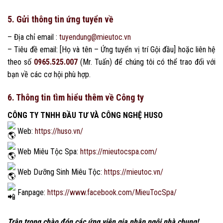
5. Gửi thông tin ứng tuyển về
– Địa chỉ email :
tuyendung@mieutoc.vn
– Tiêu đề email: [Họ và tên – Ứng tuyển vị trí Gội đầu] hoặc liên hệ
theo số
0965.525.007
(Mr. Tuấn) để chúng tôi có thể trao đổi với
bạn về các cơ hội phù hợp.
6. Thông tin tìm hiểu thêm về Công ty
CÔNG TY TNHH ĐẦU TƯ VÀ CÔNG NGHỆ HUSO
Web:
https://huso.vn/
Web Miêu Tộc Spa:
https://mieutocspa.com/
Web Dưỡng Sinh Miêu Tộc:
https://mieutoc.vn/
Fanpage:
https://www.facebook.com/MieuTocSpa/
Trân trọng chào đón các ứng viên gia nhập ngôi nhà chung!