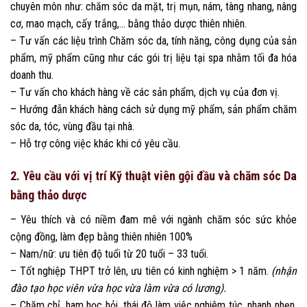
chuyên môn như: chăm sóc da mặt, trị mụn, nám, tàng nhang, nâng
cơ, mao mạch, cấy trắng,… bằng thảo dược thiên nhiên.
– Tư vấn các liệu trình Chăm sóc da, tính năng, công dụng của sản
phẩm, mỹ phẩm cũng như các gói trị liệu tại spa nhằm tối đa hóa
doanh thu.
– Tư vấn cho khách hàng về các sản phẩm, dịch vụ của đơn vị.
– Hướng đẫn khách hàng cách sử dụng mỹ phẩm, sản phẩm chăm
sóc da, tóc, vùng đầu tại nhà.
– Hỗ trợ công việc khác khi có yêu cầu.
2. Yêu cầu với vị trí Kỹ thuật viên gội đầu và chăm sóc Da
bằng thảo dược
– Yêu thích và có niềm đam mê với ngành chăm sóc sức khỏe
cộng đồng, làm đẹp bằng thiên nhiên 100%
– Nam/nữ: ưu tiên độ tuổi từ 20 tuổi – 33 tuổi.
– Tốt nghiệp THPT trở lên, ưu tiên có kinh nghiệm > 1 năm.
(nhận
đào tạo học viên vừa học vừa làm vừa có lương).
– Chăm chỉ, ham học hỏi, thái độ làm việc nghiêm túc, nhanh nhẹn,