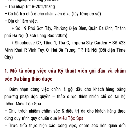
– Thu nhập từ: 8-20tr/tháng.
– Có hỗ trợ chỗ ở cho nhân viên ở xa (tùy từng cơ sở)
– Địa chỉ làm việc:
+ Số 19 Phố Sơn Tây, Phường Điện Biên, Quận Ba Đình, Thành
phố Hà Nội (Cách Lăng Bác 200m)
+ Shophouse C7, Tầng 1, Tòa C, Imperia Sky Garden – Số 423
Minh Khai, P. Vĩnh Tuy, Q. Hai Bà Trưng, TP. Hà Nội (Đối diện Time
City).
1. Mô tả công việc của Kỹ thuật viên gội đầu và chăm
sóc Da bằng thảo dược
– Đảm nhận công việc chính là gội đầu cho khách hàng bằng
phương pháp độc quyền – thảo dược thiên nhiên chỉ có tại hệ
thống Miêu Tộc Spa.
– Chịu trách nhiệm chăm sóc & điều trị da cho khách hàng theo
đúng quy trình quy chuẩn của
Miêu Tộc Spa
– Trực tiếp thực hiện các công việc, chăm sóc liên quan đến