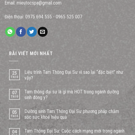
Email:
mieutocspa@gmail.com
Điện thoại:
0975 694 555
-
0965 525 007
BÀI VIẾT MỚI NHẤT
Liệu trình Tam Thông Đại Sư vì sao lại “đặc biệt” như
25
Th10
vậy?
Tam thông đại sư là gì mà HOT trong ngành dưỡng
07
Th10
sinh đông y?
Dưỡng sinh Tam Thông Đại Sư phương pháp chăm
05
Th10
sóc sức khoẻ hiệu quả
Tam Thông Đại Sư: Cuộc cách mạng mới trong ngành
04