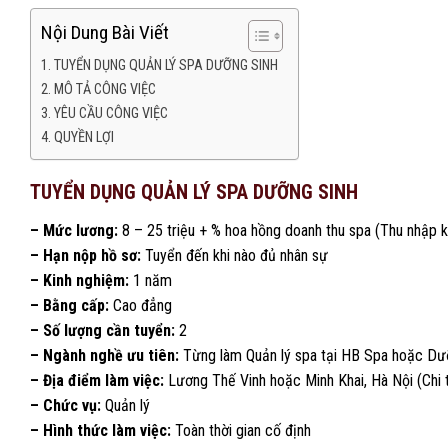
Nội Dung Bài Viết
TUYỂN DỤNG QUẢN LÝ SPA DƯỠNG SINH
MÔ TẢ CÔNG VIỆC
YÊU CẦU CÔNG VIỆC
QUYỀN LỢI
TUYỂN DỤNG QUẢN LÝ SPA DƯỠNG SINH
– Mức lương:
8 – 25 triệu + % hoa hồng doanh thu spa (Thu nhập k
– Hạn nộp hồ sơ:
Tuyển đến khi nào đủ nhân sự
– Kinh nghiệm:
1 năm
– Bằng cấp:
Cao đẳng
– Số lượng cần tuyển:
2
– Ngành nghề
ưu tiên
:
Từng làm Quản lý spa tại HB Spa hoặc D
– Địa điểm làm việc:
Lương Thế Vinh hoặc Minh Khai, Hà Nội (Chi t
– Chức vụ:
Quản lý
– Hình thức làm việc:
Toàn thời gian cố định