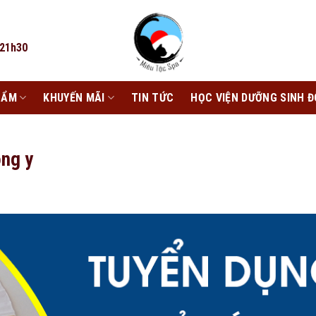
 21h30
HẨM
KHUYẾN MÃI
TIN TỨC
HỌC VIỆN DƯỠNG SINH Đ
ông y