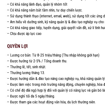
– Có khả năng lãnh đạo, quản lý nhóm tốt
– Có khả năng nắm bắt tầm nhìn, tư duy chiến lược.
– Sử dụng thành thạo (internet, email, web), sử dụng tốt các ứng
– Am hiểu về dưỡng sinh, kỹ năng quản lý & đào tạo nghiệp vụ cho 
– Có khả năng giao tiếp, tuyển dụng, giải quyết vấn đề, xử lí tình h
– Chịu được áp lực cao
QUYỀN LỢI
– Lương cơ bản: Từ 8-25 triệu/tháng (Thu nhập không giới hạn)
– Được hưởng từ 2-5% / Tổng doanh thu.
– Thưởng lễ, tết, sinh nhật.
– Thưởng lương tháng 13.
– Được hướng dẫn & đào tạo nâng cao nghiệp vụ, khả năng quản lý tậ
– Được làm việc trong môi trường năng động, chuyên nghiệp, hòa 
– Có chế độ đãi ngộ hợp lý đối với quản lý có năng lực và gắn bó lâ
– Được nghỉ tối đa 5 ngày/tháng.
– Được tham gia các hoạt động văn hóa, du lịch thường niên.