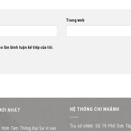
Trang web
o lần bình luận kế tiếp của tôi.
HỆ THỐNG CHI NHÁNH
 MỚI NHẤT
Trụ sở chính: Số 19 Phố Sơn Tâ
u trình Tam Thông Đại Sư vì sao