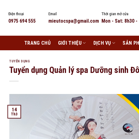
Skip
to
Điện thoại
Email
Thời gian mở cửa
content
0975 694 555
mieutocspa@gmail.com
Mon - Sat: 8h30 -
TRANG CHỦ
GIỚI THIỆU
DỊCH VỤ
SẢN P
TUYỂN DỤNG
Tuyển dụng Quản lý spa Dưỡng sinh Đ
14
Th3