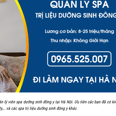
 lý viên spa dưỡng sinh đông y tại Hà Nội. Ưu tiên các bạn đã có k
… và các spa trị liệu dưỡng sinh đông y khác.