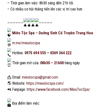
– Thời gian làm việc: 8h30 sáng đến 21h tối.
– Có nhiều cơ hội thăng tiến lên các vị trí cao hơn
——————
—————
Miêu Tộc Spa – Dưỡng Sinh Cổ Truyền Trung Hoa
m.me/mieutocspa
Hotline:
0975 694 555
–
0369 364 222
Thời gian mở cửa:
08h30 – 21h00
hàng ngày
📩
Email:
mieutocspa@gmail.com
🌎
Website:
https://mieutocspa.com/
📲
Fanpage:
https://www.facebook.com/MieuTocSpa/
Địa điểm làm việc: