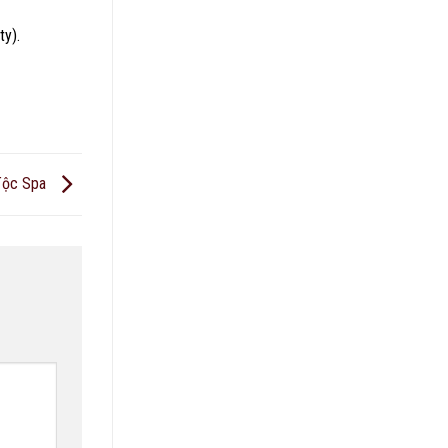
ty).
 Tộc Spa