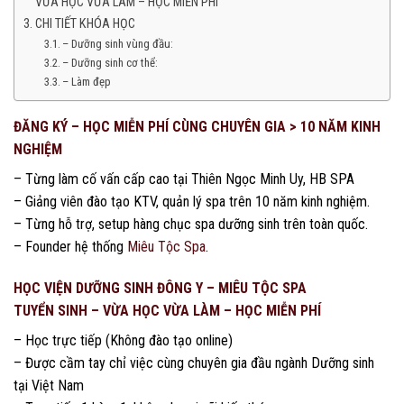
VỪA HỌC VỪA LÀM – HỌC MIỄN PHÍ
CHI TIẾT KHÓA HỌC
– Dưỡng sinh vùng đầu:
– Dưỡng sinh cơ thể:
– Làm đẹp
ĐĂNG KÝ – HỌC MIỄN PHÍ CÙNG CHUYÊN GIA > 10 NĂM KINH
NGHIỆM
– Từng làm cố vấn cấp cao tại Thiên Ngọc Minh Uy, HB SPA
– Giảng viên đào tạo KTV, quản lý spa trên 10 năm kinh nghiệm.
– Từng hỗ trợ, setup hàng chục spa dưỡng sinh trên toàn quốc.
– Founder hệ thống
Miêu Tộc Spa
.
HỌC VIỆN DƯỠNG SINH ĐÔNG Y – MIÊU TỘC SPA
TUYỂN SINH – VỪA HỌC VỪA LÀM – HỌC MIỄN PHÍ
– Học trực tiếp (Không đào tạo online)
– Được cầm tay chỉ việc cùng chuyên gia đầu ngành Dưỡng sinh
tại Việt Nam