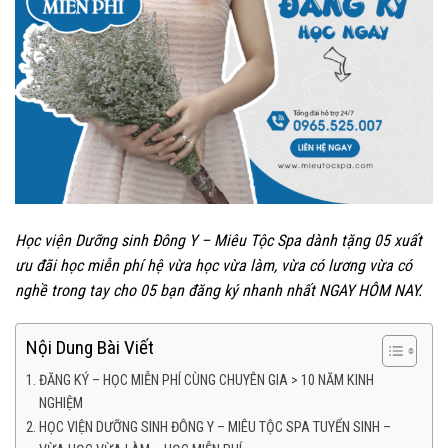
Học viện Dưỡng sinh Đông Y – Miêu Tộc Spa dành tặng 05 xuất
ưu đãi học miễn phí hệ vừa học vừa làm, vừa có lương vừa có
nghề trong tay cho 05 bạn đăng ký nhanh nhất NGAY HÔM NAY.
Nội Dung Bài Viết
ĐĂNG KÝ – HỌC MIỄN PHÍ CÙNG CHUYÊN GIA > 10 NĂM KINH
NGHIỆM
HỌC VIỆN DƯỠNG SINH ĐÔNG Y – MIÊU TỘC SPA TUYỂN SINH –