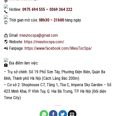
Hotline:
0975 694 555
–
0369 364 222
Thời gian mở cửa:
08h30 – 21h00
hàng ngày
📩
Email:
mieutocspa@gmail.com
🌎
Website:
https://mieutocspa.com/
📲
Fanpage:
https://www.facebook.com/MieuTocSpa/
Địa điểm làm việc:
– Trụ sở chính: Số 19 Phố Sơn Tây, Phường Điện Biên, Quận Ba
Đình, Thành phố Hà Nội (Cách Lăng Bác 200m)
– Cơ sở 2: Shophouse C7, Tầng 1, Tòa C, Imperia Sky Garden – Số
423 Minh Khai, P. Vĩnh Tuy, Q. Hai Bà Trưng, TP. Hà Nội (Đối diện
Time City).