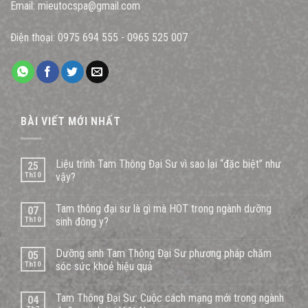
Email:
mieutocspa@gmail.com
Điện thoại:
0975 694 555
-
0965 525 007
BÀI VIẾT MỚI NHẤT
Liệu trình Tam Thông Đại Sư vì sao lại “đặc biệt” như
25
Th10
vậy?
Tam thông đại sư là gì mà HOT trong ngành dưỡng
07
Th10
sinh đông y?
Dưỡng sinh Tam Thông Đại Sư phương pháp chăm
05
Th10
sóc sức khoẻ hiệu quả
Tam Thông Đại Sư: Cuộc cách mạng mới trong ngành
04