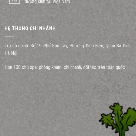
Th7
dưỡng sinh tại Việt Nam
HỆ THỐNG CHI NHÁNH
Trụ sở chính: Số 19 Phố Sơn Tây, Phường Điện Biên, Quận Ba Đình,
Hà Nội
Hơn 130 chủ spa, phòng khám, chi nhánh, đối tác trên toàn quốc !