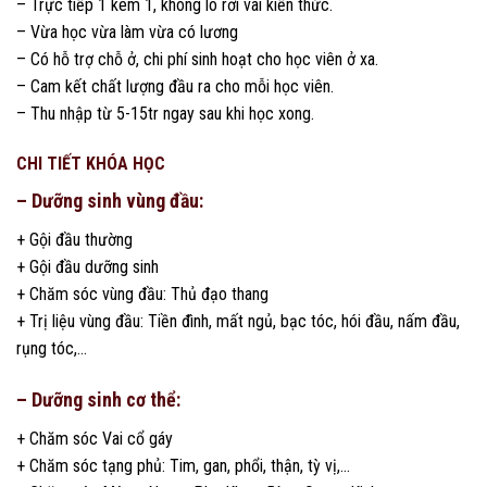
– Trực tiếp 1 kèm 1, không lo rơi vãi kiến thức.
– Vừa học vừa làm vừa có lương
– Có hỗ trợ chỗ ở, chi phí sinh hoạt cho học viên ở xa.
– Cam kết chất lượng đầu ra cho mỗi học viên.
– Thu nhập từ 5-15tr ngay sau khi học xong.
CHI TIẾT KHÓA HỌC
– Dưỡng sinh vùng đầu:
+ Gội đầu thường
+ Gội đầu dưỡng sinh
+ Chăm sóc vùng đầu: Thủ đạo thang
+ Trị liệu vùng đầu: Tiền đình, mất ngủ, bạc tóc, hói đầu, nấm đầu,
rụng tóc,…
– Dưỡng sinh cơ thể:
+ Chăm sóc Vai cổ gáy
+ Chăm sóc tạng phủ: Tim, gan, phổi, thận, tỳ vị,…