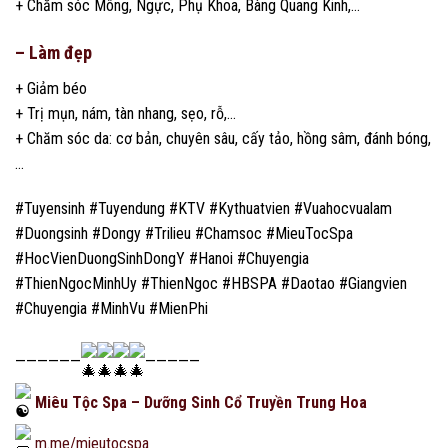
+ Chăm sóc Mông, Ngực, Phụ Khoa, Bàng Quang Kinh,…
– Làm đẹp
+ Giảm béo
+ Trị mụn, nám, tàn nhang, sẹo, rỗ,…
+ Chăm sóc da: cơ bản, chuyên sâu, cấy tảo, hồng sâm, đánh bóng,
…
#Tuyensinh #Tuyendung #KTV #Kythuatvien #Vuahocvualam
#Duongsinh #Dongy #Trilieu #Chamsoc #MieuTocSpa
#HocVienDuongSinhDongY #Hanoi #Chuyengia
#ThienNgocMinhUy #ThienNgoc #HBSPA #Daotao #Giangvien
#Chuyengia #MinhVu #MienPhi
——————
—————
Miêu Tộc Spa – Dưỡng Sinh Cổ Truyền Trung Hoa
m.me/mieutocspa