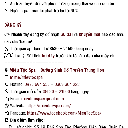
🎯 An toàn tuyệt đối với phụ nữ đang mang thai và cho con bú
🎯 Ngăn ngừa mụn tái phát trở lại tới 90%
ĐĂNG KÝ
👉 Nhanh tay đăng ký để nhận
ưu đãi
và
khuyến mãi
nào các anh,
các chú/bác ơi!
⏰ Thời gian áp dụng: Từ 8h30 – 21h00 hàng ngày.
🇻🇳 Lưu ý: Đặt lịch
tại đây
trước khi tới làm đẹp nha mấy chị.
——————————————————–
☯️
Miêu Tộc Spa – Dưỡng Sinh Cổ Truyền Trung Hoa
💬
m.me/mieutocspa
📞
Hotline:
0975 694 555
–
0369 364 222
⏰
Thời gian mở cửa:
08h30 – 21h00
hàng ngày
📩
Email:
mieutocspa@gmail.com
🌎
Website:
https://mieutocspa.com/
📲
Fanpage:
https://www.facebook.com/MieuTocSpa/
🏣
Địa điểm làm việc:
– Trụ sở chính: Số 19 Phố Sơn Tây, Phường Điện Biên, Quận Ba