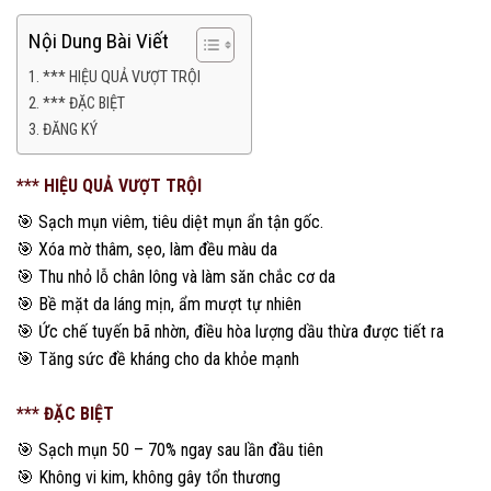
Nội Dung Bài Viết
*** HIỆU QUẢ VƯỢT TRỘI
*** ĐẶC BIỆT
ĐĂNG KÝ
*** HIỆU QUẢ VƯỢT TRỘI
🎯 Sạch mụn viêm, tiêu diệt mụn ẩn tận gốc.
🎯 Xóa mờ thâm, sẹo, làm đều màu da
🎯 Thu nhỏ lỗ chân lông và làm săn chắc cơ da
🎯 Bề mặt da láng mịn, ẩm mượt tự nhiên
🎯 Ức chế tuyến bã nhờn, điều hòa lượng dầu thừa được tiết ra
🎯 Tăng sức đề kháng cho da khỏe mạnh
*** ĐẶC BIỆT
🎯 Sạch mụn 50 – 70% ngay sau lần đầu tiên
🎯 Không vi kim, không gây tổn thương