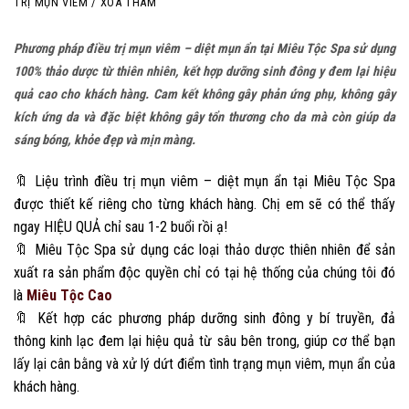
TRỊ MỤN VIÊM / XÓA THÂM
Phương pháp điều trị mụn viêm – diệt mụn ẩn tại Miêu Tộc Spa sử dụng
100% thảo dược từ thiên nhiên, kết hợp dưỡng sinh đông y đem lại hiệu
quả cao cho khách hàng. Cam kết không gây phản ứng phụ, không gây
kích ứng da và đặc biệt không gây tổn thương cho da mà còn giúp da
sáng bóng, khỏe đẹp và mịn màng.
🔖 Liệu trình điều trị mụn viêm – diệt mụn ẩn tại Miêu Tộc Spa
được thiết kế riêng cho từng khách hàng. Chị em sẽ có thể thấy
ngay HIỆU QUẢ chỉ sau 1-2 buổi rồi ạ!
🔖 Miêu Tộc Spa sử dụng các loại thảo dược thiên nhiên để sản
xuất ra sản phẩm độc quyền chỉ có tại hệ thống của chúng tôi đó
là
Miêu Tộc Cao
🔖 Kết hợp các phương pháp dưỡng sinh đông y bí truyền, đả
thông kinh lạc đem lại hiệu quả từ sâu bên trong, giúp cơ thể bạn
lấy lại cân bằng và xử lý dứt điểm tình trạng mụn viêm, mụn ẩn của
khách hàng.