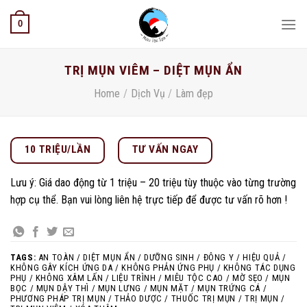
Skip
0
to
content
TRỊ MỤN VIÊM – DIỆT MỤN ẨN
Home
/
Dịch Vụ
/
Làm đẹp
10 TRIỆU/LẦN
TƯ VẤN NGAY
Lưu ý: Giá dao động từ 1 triệu – 20 triệu tùy thuộc vào từng trường
hợp cụ thể. Bạn vui lòng liên hệ trực tiếp để được tư vấn rõ hơn !
TAGS:
AN TOÀN / DIỆT MỤN ẨN / DƯỠNG SINH / ĐÔNG Y / HIỆU QUẢ /
KHÔNG GÂY KÍCH ỨNG DA / KHÔNG PHẢN ỨNG PHỤ / KHÔNG TÁC DỤNG
PHỤ / KHÔNG XÂM LẤN / LIỆU TRÌNH / MIÊU TỘC CAO / MỜ SẸO / MỤN
BỌC / MỤN DẬY THÌ / MỤN LƯNG / MỤN MẶT / MỤN TRỨNG CÁ /
PHƯƠNG PHÁP TRỊ MỤN / THẢO DƯỢC / THUỐC TRỊ MỤN / TRỊ MỤN /