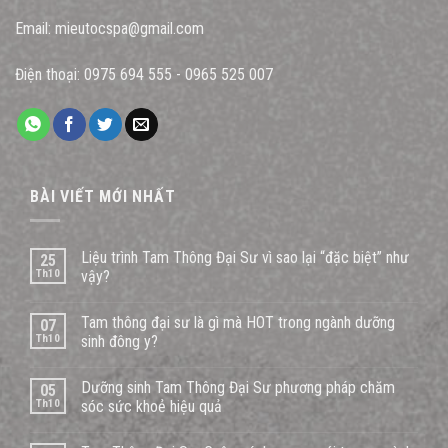
Email:
mieutocspa@gmail.com
Điện thoại:
0975 694 555
-
0965 525 007
BÀI VIẾT MỚI NHẤT
Liệu trình Tam Thông Đại Sư vì sao lại “đặc biệt” như
25
Th10
vậy?
Tam thông đại sư là gì mà HOT trong ngành dưỡng
07
Th10
sinh đông y?
Dưỡng sinh Tam Thông Đại Sư phương pháp chăm
05
Th10
sóc sức khoẻ hiệu quả