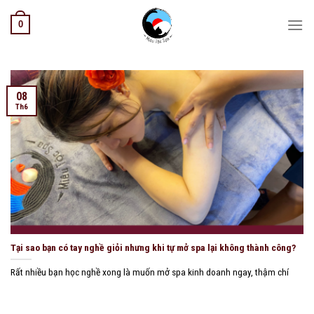
Skip
0
to
content
08
Th6
Tại sao bạn có tay nghề giỏi nhưng khi tự mở spa lại không thành công?
Rất nhiều bạn học nghề xong là muốn mở spa kinh doanh ngay, thậm chí