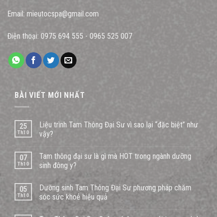
Email:
mieutocspa@gmail.com
Điện thoại:
0975 694 555
-
0965 525 007
BÀI VIẾT MỚI NHẤT
Liệu trình Tam Thông Đại Sư vì sao lại “đặc biệt” như
25
Th10
vậy?
Tam thông đại sư là gì mà HOT trong ngành dưỡng
07
Th10
sinh đông y?
Dưỡng sinh Tam Thông Đại Sư phương pháp chăm
05
Th10
sóc sức khoẻ hiệu quả