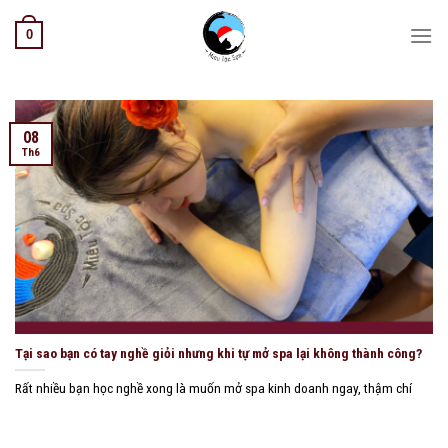
Skip
0
to
content
08
Th6
Tại sao bạn có tay nghề giỏi nhưng khi tự mở spa lại không thành công?
Rất nhiều bạn học nghề xong là muốn mở spa kinh doanh ngay, thậm chí