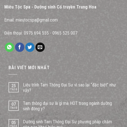
Miêu Tộc Spa - Dưỡng sinh Cổ truyền Trung Hoa
Email:
mieutocspa@gmail.com
Điện thoại:
0975 694 555
-
0965 525 007
BÀI VIẾT MỚI NHẤT
Liệu trình Tam Thông Đại Sư vì sao lại “đặc biệt” như
25
Th10
vậy?
Tam thông đại sư là gì mà HOT trong ngành dưỡng
07
Th10
sinh đông y?
Dưỡng sinh Tam Thông Đại Sư phương pháp chăm
05
Th10