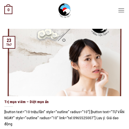
Skip
0
to
content
23
Th7
Trị mụn viêm – Diệt mụn ẩn
[button text="10 triệu/lần" style="outline" radius="10"] [button text="TƯ VẤN
NGAY" style="outline" radius="10" link="tel:0965525007"] Lưu ý: Giá dao
động