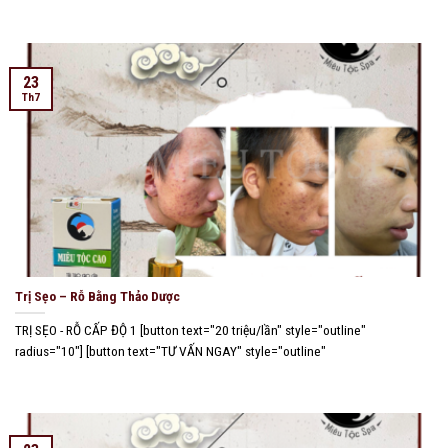
23
Th7
Trị Sẹo – Rỗ Bằng Thảo Dược
TRỊ SẸO - RỖ CẤP ĐỘ 1 [button text="20 triệu/lần" style="outline"
radius="10"] [button text="TƯ VẤN NGAY" style="outline"