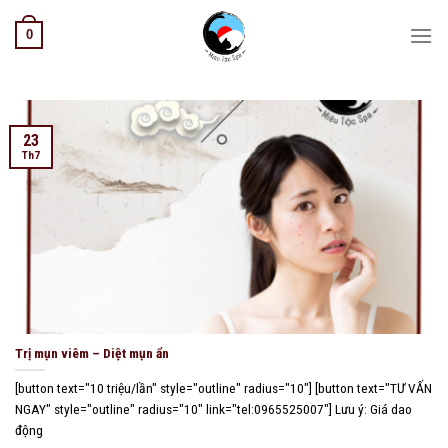
Skip
0
to
content
23
Th7
Trị mụn viêm – Diệt mụn ẩn
[button text="10 triệu/lần" style="outline" radius="10"] [button text="TƯ VẤN
NGAY" style="outline" radius="10" link="tel:0965525007"] Lưu ý: Giá dao
động