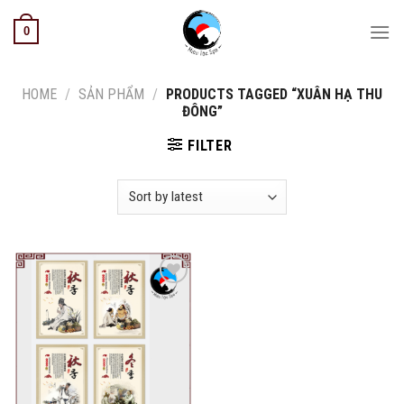
Skip
0
to
content
HOME
/
SẢN PHẨM
/
PRODUCTS TAGGED “XUÂN HẠ THU
ĐÔNG”
FILTER
Add to
wishlist