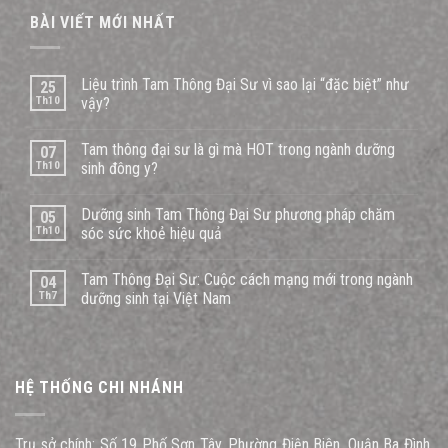
BÀI VIẾT MỚI NHẤT
Liệu trình Tam Thông Đại Sư vì sao lại “đặc biệt” như
25
Th10
vậy?
Tam thông đại sư là gì mà HOT trong ngành dưỡng
07
Th10
sinh đông y?
Dưỡng sinh Tam Thông Đại Sư phương pháp chăm
05
Th10
sóc sức khoẻ hiệu quả
Tam Thông Đại Sư: Cuộc cách mạng mới trong ngành
04
Th7
dưỡng sinh tại Việt Nam
HỆ THỐNG CHI NHÁNH
Trụ sở chính: Số 19 Phố Sơn Tây, Phường Điện Biên, Quận Ba Đình,