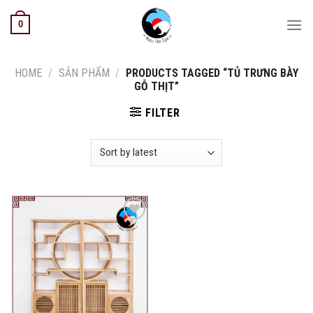
Skip
0
to
content
HOME
/
SẢN PHẨM
/
PRODUCTS TAGGED “TỦ TRƯNG BÀY
GỖ THỊT”
FILTER
Add to
wishlist