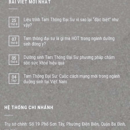
BÀI VIẾT MỚI NHẤT
Liệu trình Tam Thông Đại Sư vì sao lại “đặc biệt” như
25
Th10
vậy?
Tam thông đại sư là gì mà HOT trong ngành dưỡng
07
Th10
sinh đông y?
Dưỡng sinh Tam Thông Đại Sư phương pháp chăm
05
Th10
sóc sức khoẻ hiệu quả
Tam Thông Đại Sư: Cuộc cách mạng mới trong ngành
04
Th7
dưỡng sinh tại Việt Nam
HỆ THỐNG CHI NHÁNH
Trụ sở chính: Số 19 Phố Sơn Tây, Phường Điện Biên, Quận Ba Đình,