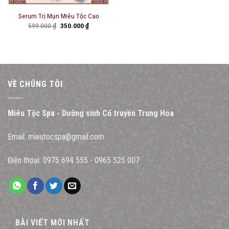
Serum Trị Mụn Miêu Tộc Cao
Original
Current
599.000
₫
350.000
₫
price
price
was:
is:
599.000 ₫.
350.000 ₫.
VỀ CHÚNG TÔI
Miêu Tộc Spa - Dưỡng sinh Cổ truyền Trung Hoa
Email:
mieutocspa@gmail.com
Điện thoại:
0975 694 555
-
0965 525 007
BÀI VIẾT MỚI NHẤT