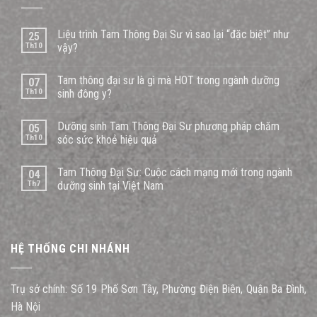
Liệu trình Tam Thông Đại Sư vì sao lại “đặc biệt” như
25
Th10
vậy?
Tam thông đại sư là gì mà HOT trong ngành dưỡng
07
Th10
sinh đông y?
Dưỡng sinh Tam Thông Đại Sư phương pháp chăm
05
Th10
sóc sức khoẻ hiệu quả
Tam Thông Đại Sư: Cuộc cách mạng mới trong ngành
04
Th7
dưỡng sinh tại Việt Nam
HỆ THỐNG CHI NHÁNH
Trụ sở chính: Số 19 Phố Sơn Tây, Phường Điện Biên, Quận Ba Đình,
Hà Nội