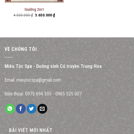
Giường 2in1
Original
Current
4.500.000
₫
3.650.000
₫
price
price
was:
is:
4.500.000 ₫.
3.650.000 ₫.
VỀ CHÚNG TÔI
Miêu Tộc Spa - Dưỡng sinh Cổ truyền Trung Hoa
Email:
mieutocspa@gmail.com
Điện thoại:
0975 694 555
-
0965 525 007
BÀI VIẾT MỚI NHẤT