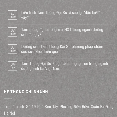
Liệu trình Tam Thông Đại Sư vì sao lại “đặc biệt” như
25
Th10
vậy?
Tam thông đại sư là gì mà HOT trong ngành dưỡng
07
Th10
sinh đông y?
Dưỡng sinh Tam Thông Đại Sư phương pháp chăm
05
Th10
sóc sức khoẻ hiệu quả
Tam Thông Đại Sư: Cuộc cách mạng mới trong ngành
04
Th7
dưỡng sinh tại Việt Nam
HỆ THỐNG CHI NHÁNH
Trụ sở chính: Số 19 Phố Sơn Tây, Phường Điện Biên, Quận Ba Đình,
Hà Nội