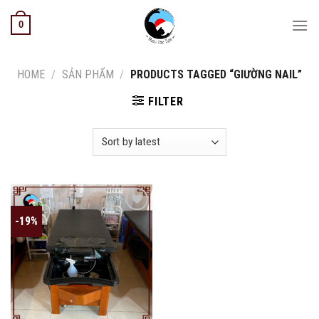
Skip
0
to
content
HOME
/
SẢN PHẨM
/
PRODUCTS TAGGED “GIƯỜNG NAIL”
FILTER
-19%
Add to
wishlist