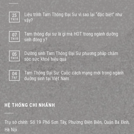
Liệu trình Tam Thông Đại Sư vì sao lại “đặc biệt” như
25
Th10
vậy?
Tam thông đại sư là gì mà HOT trong ngành dưỡng
07
Th10
sinh đông y?
Dưỡng sinh Tam Thông Đại Sư phương pháp chăm
05
Th10
sóc sức khoẻ hiệu quả
Tam Thông Đại Sư: Cuộc cách mạng mới trong ngành
04
Th7
dưỡng sinh tại Việt Nam
HỆ THỐNG CHI NHÁNH
Trụ sở chính: Số 19 Phố Sơn Tây, Phường Điện Biên, Quận Ba Đình,
Hà Nội