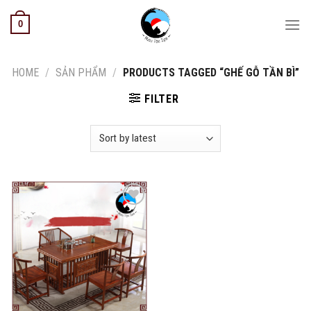
Skip
0
to
content
HOME
/
SẢN PHẨM
/
PRODUCTS TAGGED “GHẾ GỖ TẦN BÌ”
FILTER
Add to
wishlist