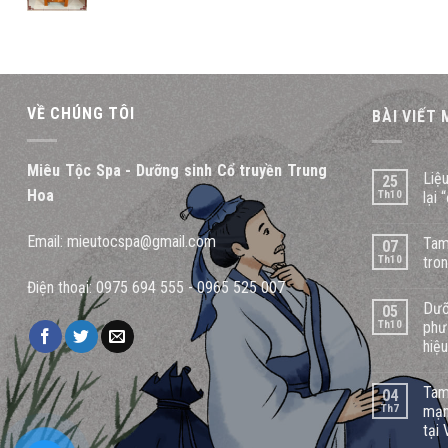
price
price
was:
is:
4.500.000 ₫.
3.650.000 ₫.
VỀ CHÚNG TÔI
BÀI VIẾT
Miêu Tộc Spa - Dưỡng sinh Cổ truyền Trung
Liệ
25
Hoa
Th10
lại 
Email:
mieutocspa@gmail.com
Tam
07
Th10
tro
Điện thoại:
0975 694 555
-
0965 525 007
Dưỡ
05
Th10
phư
hiệ
Tam
04
Th7
mạn
tại