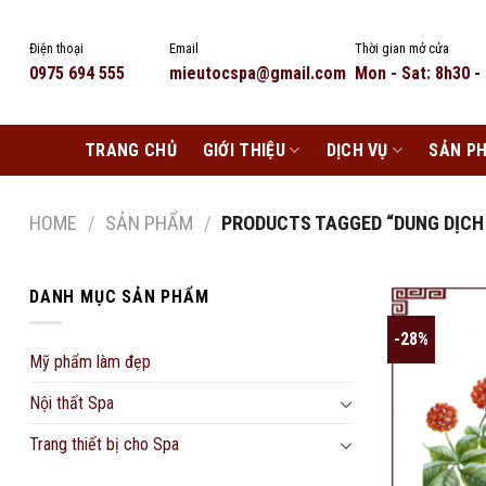
Skip
to
Điện thoại
Email
Thời gian mở cửa
content
0975 694 555
mieutocspa@gmail.com
Mon - Sat: 8h30 -
TRANG CHỦ
GIỚI THIỆU
DỊCH VỤ
SẢN P
HOME
/
SẢN PHẨM
/
PRODUCTS TAGGED “DUNG DỊCH
DANH MỤC SẢN PHẨM
-28%
Mỹ phẩm làm đẹp
Nội thất Spa
Trang thiết bị cho Spa