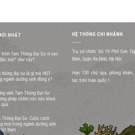
HỆ THỐNG CHI NHÁNH
 MỚI NHẤT
Trụ sở chính: Số 19 Phố Sơn Tâ
u trình Tam Thông Đại Sư vì sao
Biên, Quận Ba Đình, Hà Nội
“đặc biệt” như vậy?
Hơn 130 chủ spa, phòng khám, 
 thông đại sư là gì mà HOT
ng ngành dưỡng sinh đông y?
tác trên toàn quốc !
ng sinh Tam Thông Đại Sư
ơng pháp chăm sóc sức khoẻ
u quả
 Thông Đại Sư: Cuộc cách
g mới trong ngành dưỡng sinh
 Việt Nam