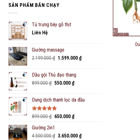
SẢN PHẨM BÁN CHẠY
Tủ trưng bày gỗ thịt
Liên Hệ
Du
Giường massage
Original
Current
2.199.000
₫
1.599.000
₫
price
price
was:
is:
Dầu gội Thủ đạo thang
2.199.000 ₫.
1.599.000 ₫.
Original
Current
899.000
₫
550.000
₫
price
price
was:
is:
Dung dịch thanh lọc da đầu
899.000 ₫.
550.000 ₫.
Rated
5.00
Original
Current
899.000
₫
650.000
₫
out of 5
price
price
Giường 2in1
was:
is:
Original
Current
4.500.000
₫
899.000 ₫.
3.650.000
650.000 ₫.
₫