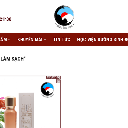
 21h30
HẨM
KHUYẾN MÃI
TIN TỨC
HỌC VIỆN DƯỠNG SINH Đ
 LÀM SẠCH”
Add to
wishlist