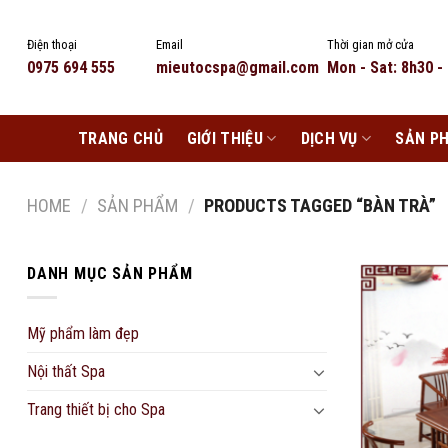
Skip
to
Điện thoại
Email
Thời gian mở cửa
content
0975 694 555
mieutocspa@gmail.com
Mon - Sat: 8h30 -
TRANG CHỦ
GIỚI THIỆU
DỊCH VỤ
SẢN P
HOME
/
SẢN PHẨM
/
PRODUCTS TAGGED “BÀN TRÀ”
DANH MỤC SẢN PHẨM
Mỹ phẩm làm đẹp
Nội thất Spa
Trang thiết bị cho Spa