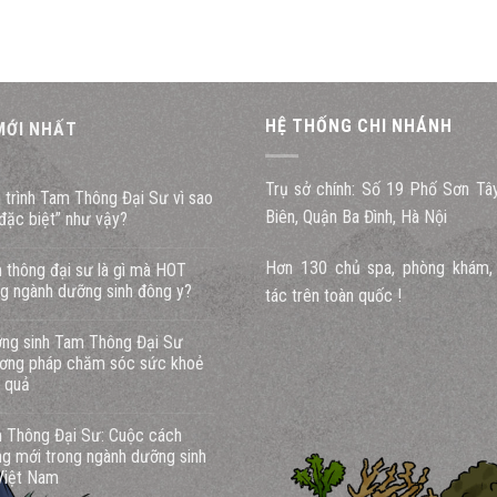
HỆ THỐNG CHI NHÁNH
 MỚI NHẤT
Trụ sở chính: Số 19 Phố Sơn Tâ
u trình Tam Thông Đại Sư vì sao
Biên, Quận Ba Đình, Hà Nội
“đặc biệt” như vậy?
Hơn 130 chủ spa, phòng khám, 
 thông đại sư là gì mà HOT
ng ngành dưỡng sinh đông y?
tác trên toàn quốc !
ng sinh Tam Thông Đại Sư
ơng pháp chăm sóc sức khoẻ
u quả
 Thông Đại Sư: Cuộc cách
g mới trong ngành dưỡng sinh
 Việt Nam