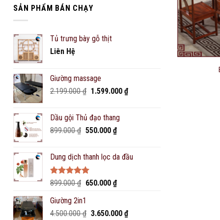
SẢN PHẨM BÁN CHẠY
Tủ trưng bày gỗ thịt
Liên Hệ
Giường massage
Original
Current
2.199.000
₫
1.599.000
₫
price
price
was:
is:
Dầu gội Thủ đạo thang
2.199.000 ₫.
1.599.000 ₫.
Original
Current
899.000
₫
550.000
₫
price
price
was:
is:
Dung dịch thanh lọc da đầu
899.000 ₫.
550.000 ₫.
Rated
5.00
Original
Current
899.000
₫
650.000
₫
out of 5
price
price
Giường 2in1
was:
is:
Original
Current
4.500.000
₫
899.000 ₫.
3.650.000
650.000 ₫.
₫