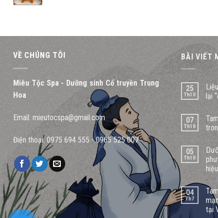
price
price
was:
is:
4.500.000 ₫.
3.650.000 ₫.
VỀ CHÚNG TÔI
BÀI VIẾT
Miêu Tộc Spa - Dưỡng sinh Cổ truyền Trung
Liệ
25
Hoa
Th10
lại 
Email:
mieutocspa@gmail.com
Tam
07
Th10
tro
Điện thoại:
0975 694 555
-
0965 525 007
Dưỡ
05
Th10
phư
hiệ
Tam
04
Th7
mạn
tại