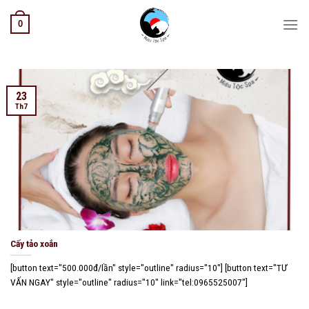
Skip
0
to
content
23
Th7
Cấy tảo xoắn
[button text="500.000đ/lần" style="outline" radius="10"] [button text="TƯ
VẤN NGAY" style="outline" radius="10" link="tel:0965525007"]