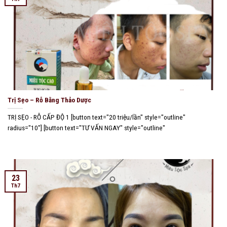
Trị Sẹo – Rỗ Bằng Thảo Dược
TRỊ SẸO - RỖ CẤP ĐỘ 1 [button text="20 triệu/lần" style="outline"
radius="10"] [button text="TƯ VẤN NGAY" style="outline"
23
Th7