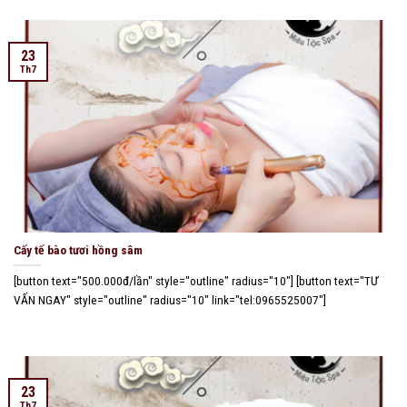
23
Th7
Cấy tế bào tươi hồng sâm
[button text="500.000đ/lần" style="outline" radius="10"] [button text="TƯ
VẤN NGAY" style="outline" radius="10" link="tel:0965525007"]
23
Th7