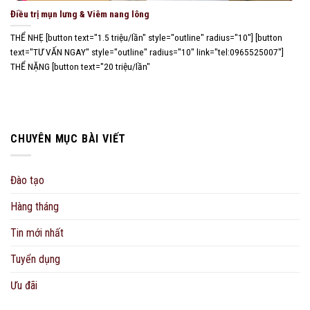
Điều trị mụn lưng & Viêm nang lông
THỂ NHẸ [button text="1.5 triệu/lần" style="outline" radius="10"] [button
text="TƯ VẤN NGAY" style="outline" radius="10" link="tel:0965525007"]
THỂ NẶNG [button text="20 triệu/lần"
CHUYÊN MỤC BÀI VIẾT
Đào tạo
Hàng tháng
Tin mới nhất
Tuyển dụng
Ưu đãi