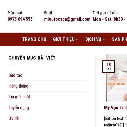
Skip
to
Điện thoại
Email
Thời gian mở cửa
content
0975 694 555
mieutocspa@gmail.com
Mon - Sat: 8h30 -
TRANG CHỦ
GIỚI THIỆU
DỊCH VỤ
SẢN P
CHUYÊN MỤC BÀI VIẾT
28
Th8
Đào tạo
Hàng tháng
Tin mới nhất
Tuyển dụng
Mỹ Vận Tin
Ưu đãi
[button text="
radius="10"] 