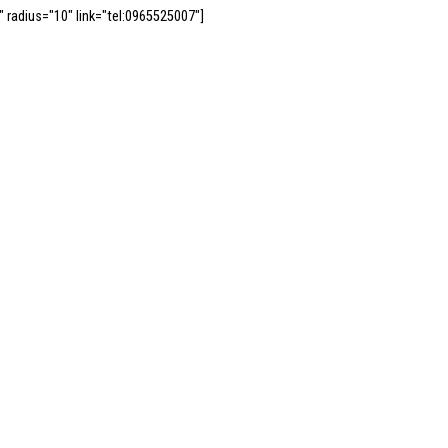
" radius="10" link="tel:0965525007"]