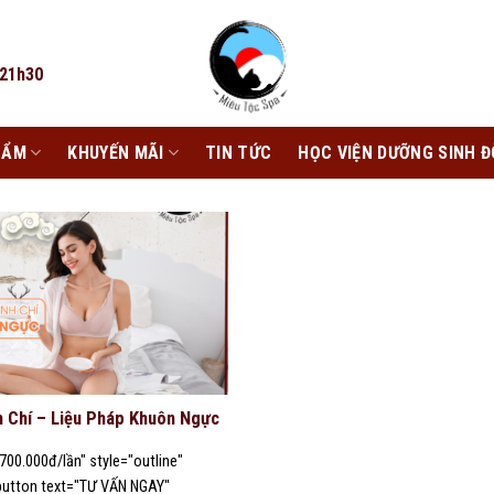
 21h30
HẨM
KHUYẾN MÃI
TIN TỨC
HỌC VIỆN DƯỠNG SINH Đ
h Chí – Liệu Pháp Khuôn Ngực
700.000đ/lần" style="outline"
[button text="TƯ VẤN NGAY"