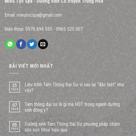
Miêu Tộc Spa - Dưỡng sinh Cổ truyền Trung Hoa
Email:
mieutocspa@gmail.com
Điện thoại:
0975 694 555
-
0965 525 007
BÀI VIẾT MỚI NHẤT
Liệu trình Tam Thông Đại Sư vì sao lại “đặc biệt” như
25
Th10
vậy?
Tam thông đại sư là gì mà HOT trong ngành dưỡng
07
Th10
sinh đông y?
Dưỡng sinh Tam Thông Đại Sư phương pháp chăm
05
Th10
sóc sức khoẻ hiệu quả