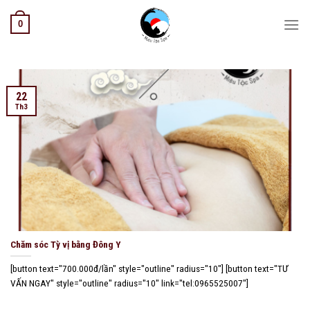
Skip
0
to
content
22
Th3
Chăm sóc Tỳ vị bằng Đông Y
[button text="700.000đ/lần" style="outline" radius="10"] [button text="TƯ
VẤN NGAY" style="outline" radius="10" link="tel:0965525007"]