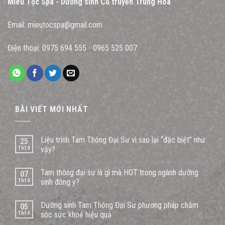
Miêu Tộc Spa - Dưỡng sinh Cổ truyền Trung Hoa
Email:
mieutocspa@gmail.com
Điện thoại:
0975 694 555
-
0965 525 007
BÀI VIẾT MỚI NHẤT
Liệu trình Tam Thông Đại Sư vì sao lại “đặc biệt” như
25
Th10
vậy?
Tam thông đại sư là gì mà HOT trong ngành dưỡng
07
Th10
sinh đông y?
Dưỡng sinh Tam Thông Đại Sư phương pháp chăm
05
Th10
sóc sức khoẻ hiệu quả