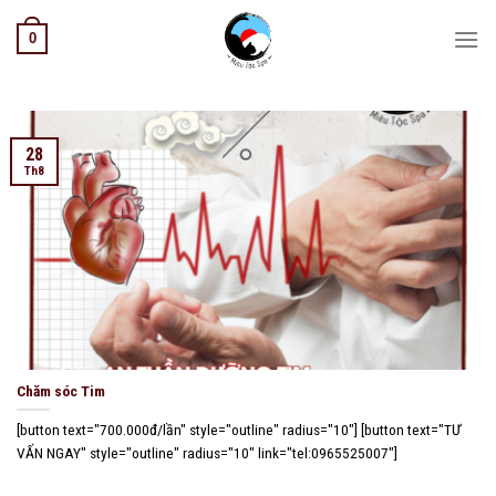
Skip
0
to
content
28
Th8
Chăm sóc Tim
[button text="700.000đ/lần" style="outline" radius="10"] [button text="TƯ
VẤN NGAY" style="outline" radius="10" link="tel:0965525007"]